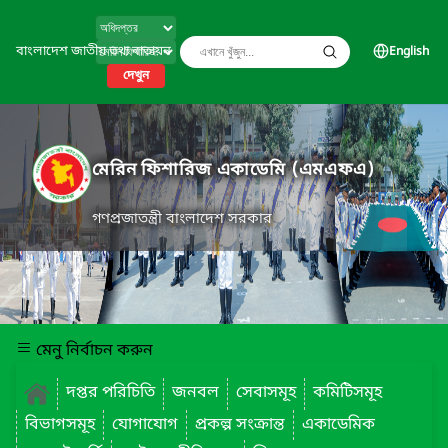
বাংলাদেশ জাতীয় তথ্য বাতায়ন
English
দেখুন
মেরিন ফিশারিজ একাডেমি (এমএফএ)
গণপ্রজাতন্ত্রী বাংলাদেশ সরকার
মেনু নির্বাচন করুন
দপ্তর পরিচিতি
জনবল
সেবাসমূহ
কমিটিসমূহ
বিভাগসমূহ
যোগাযোগ
প্রকল্প সংক্রান্ত
একাডেমিক