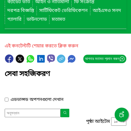
ক্যাডেট ভর্তি
আইন ও নীতিমালা
ফি সংক্রান্ত
দরপত্র বিজ্ঞপ্তি
সার্টিফিকেট ভেরিফিকেশন
আইএসও সনদ
গ্যালারি
ডাউনলোড
মতামত
এই কনটেন্টটি শেয়ার করতে ক্লিক করুন
আপনার মতামত প্রদান করুন
সেবা সহজিকরণ
এডভান্সড অপশনগুলো দেখান
পৃষ্ঠা আইটেম