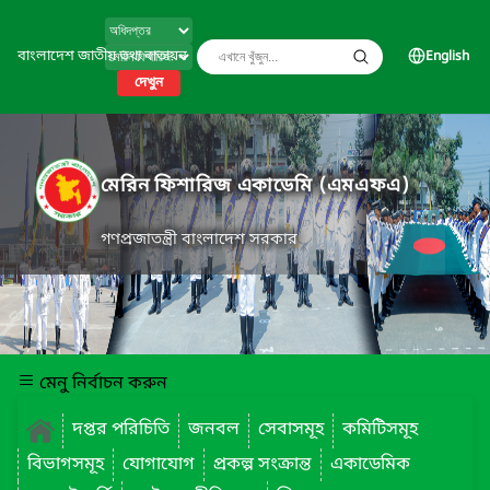
বাংলাদেশ জাতীয় তথ্য বাতায়ন
English
দেখুন
মেরিন ফিশারিজ একাডেমি (এমএফএ)
গণপ্রজাতন্ত্রী বাংলাদেশ সরকার
মেনু নির্বাচন করুন
দপ্তর পরিচিতি
জনবল
সেবাসমূহ
কমিটিসমূহ
বিভাগসমূহ
যোগাযোগ
প্রকল্প সংক্রান্ত
একাডেমিক