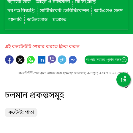
ক্যাডেট ভর্তি
আইন ও নীতিমালা
ফি সংক্রান্ত
দরপত্র বিজ্ঞপ্তি
সার্টিফিকেট ভেরিফিকেশন
আইএসও সনদ
গ্যালারি
ডাউনলোড
মতামত
এই কনটেন্টটি শেয়ার করতে ক্লিক করুন
আপনার মতামত প্রদান করুন
কনটেন্টটি শেষ হাল-নাগাদ করা হয়েছে: সোমবার, ২৪ জুন, ২০২৪ এ ১১:৪৫ AM
চলমান প্রকল্পসমূহ
কন্টেন্ট: পাতা