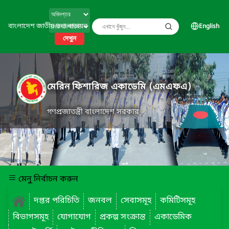
বাংলাদেশ জাতীয় তথ্য বাতায়ন
English
দেখুন
মেরিন ফিশারিজ একাডেমি (এমএফএ)
গণপ্রজাতন্ত্রী বাংলাদেশ সরকার
মেনু নির্বাচন করুন
দপ্তর পরিচিতি
জনবল
সেবাসমূহ
কমিটিসমূহ
বিভাগসমূহ
যোগাযোগ
প্রকল্প সংক্রান্ত
একাডেমিক