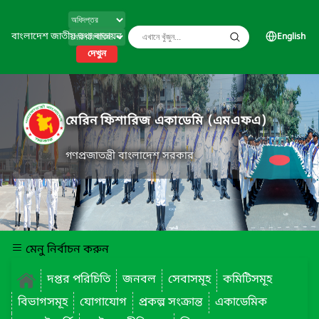
বাংলাদেশ জাতীয় তথ্য বাতায়ন
English
দেখুন
মেরিন ফিশারিজ একাডেমি (এমএফএ)
গণপ্রজাতন্ত্রী বাংলাদেশ সরকার
মেনু নির্বাচন করুন
দপ্তর পরিচিতি
জনবল
সেবাসমূহ
কমিটিসমূহ
বিভাগসমূহ
যোগাযোগ
প্রকল্প সংক্রান্ত
একাডেমিক