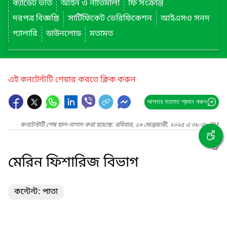
ক্যাডেট ভর্তি
আইন ও নীতিমালা
ফি সংক্রান্ত
দরপত্র বিজ্ঞপ্তি
সার্টিফিকেট ভেরিফিকেশন
আইএসও সনদ
গ্যালারি
ডাউনলোড
মতামত
এই কনটেন্টটি শেয়ার করতে ক্লিক করুন
আপনার মতামত প্রদান করুন
কনটেন্টটি শেষ হাল-নাগাদ করা হয়েছে: রবিবার, ১৬ ফেব্রুয়ারী, ২০২৫ এ ০৮:৫৯ PM
মেরিন ফিশারিজ বিভাগ
কন্টেন্ট: পাতা