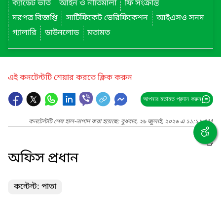
ক্যাডেট ভর্তি
আইন ও নীতিমালা
ফি সংক্রান্ত
দরপত্র বিজ্ঞপ্তি
সার্টিফিকেট ভেরিফিকেশন
আইএসও সনদ
গ্যালারি
ডাউনলোড
মতামত
এই কনটেন্টটি শেয়ার করতে ক্লিক করুন
আপনার মতামত প্রদান করুন
কনটেন্টটি শেষ হাল-নাগাদ করা হয়েছে: বুধবার, ২৯ জুলাই, ২০২৬ এ ১১:১২ AM
অফিস প্রধান
কন্টেন্ট: পাতা